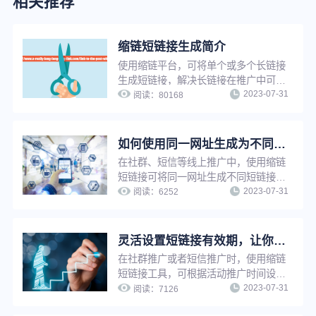
相关推荐
缩链短链接生成简介
使用缩链平台，可将单个或多个长链接
生成短链接，解决长链接在推广中可信
2023-07-31
度低、影响点击率、增加推广成本等问
阅读：
80168
题。缩链支持文件批量生成、API对接
生成等多种生成方式，可帮助企业快速
拥有自己的短链系统，提升工作效率。
如何使用同一网址生成为不同的短链接功能来提升推广转化效果？
在社群、短信等线上推广中，使用缩链
短链接可将同一网址生成不同短链接，
2023-07-31
用于不同渠道、不同客户群、以及不同
阅读：
6252
时间等的推广，提升推广精细化程度，
进而提升转化效果。
灵活设置短链接有效期，让你的推广页面永久可见或到期不可见
在社群推广或者短信推广时，使用缩链
短链接工具，可根据活动推广时间设置
2023-07-31
短链接有效期为一段有限时间，以减少
阅读：
7126
不必要的用户咨询，也可以设置有效期