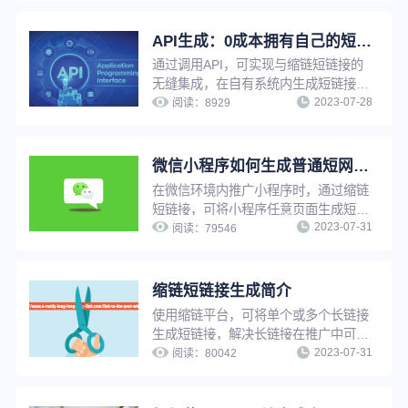
品牌印象、提升品牌知名度。
API生成：0成本拥有自己的短链工具，批量生成更高效！
通过调用API，可实现与缩链短链接的
无缝集成，在自有系统内生成短链接。
2023-07-28
适用于有技术能力且需要生成大量短链
阅读：
8929
接的用户，可大幅提高工作效率，也可
以在自有平台快速搭建短链接服务能
力，提高用户服务水平。
微信小程序如何生成普通短网址？
在微信环境内推广小程序时，通过缩链
短链接，可将小程序任意页面生成短
2023-07-31
链，用户点击短链接后可快速跳转至小
阅读：
79546
程序，缩链支持对小程序短链设置访问
密码、设置假量过滤、更改源网址等，
满足多种推广需求。
缩链短链接生成简介
使用缩链平台，可将单个或多个长链接
生成短链接，解决长链接在推广中可信
2023-07-31
度低、影响点击率、增加推广成本等问
阅读：
80042
题。缩链支持文件批量生成、API对接
生成等多种生成方式，可帮助企业快速