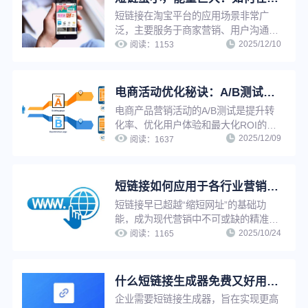
短链接在淘宝平台的应用场景非常广
泛，主要服务于商家营销、用户沟通和
2025/12/10
平台运营等多个层面，旨在提升转化
阅读：
1153
率、优化用户体验及进行高效的数据追
踪。以下是具体的应用场景
电商活动优化秘诀：A/B测试这样做，转化率翻倍很简单（附好用工具）
电商产品营销活动的A/B测试是提升转
化率、优化用户体验和最大化ROI的关
2025/12/09
键手段。下面我为你梳理一套完整、可
阅读：
1637
落地的A/B测试方法论，涵盖从策略到
执行的各个环节。
短链接如何应用于各行业营销推广？在线免费生成短链接就用这个老牌工具
短链接早已超越“缩短网址”的基础功
能，成为现代营销中不可或缺的精准数
2025/10/24
据工具。其核心价值在于美化、追踪和
阅读：
1165
分析，广泛应用于各行各业。
什么短链接生成器免费又好用？这个老牌短链接平台功能强大简单好用
企业需要短链接生成器，旨在实现更高