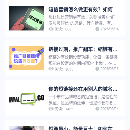
“引流到网店”，而是“引流到店”或“促成
电话预约”。
短信营销怎么做更有效？如何将长链接缩短来发短信？
想让短信营销更有效，关键得告别“群
发垃圾短信”的思路，转向精准、有价
2026/06/04
值、有互动的方式。现在用户对骚扰短
阅读：
663
信很敏感，所以每一步都要精细。下面
是一套比较系统的实操方法，供你参
考。
链接过期，推广翻车：缩链有效期设置，让每一条链接都在对的时间“退休”
缩链的有效期设置功能，让每一条链接
都能在设定的时间内精准“上岗”，在任
2026/03/26
务完成后体面“退休”。你不用再为活动
阅读：
1035
结束后的投诉头疼，也不用担心重要内
容突然失效。运营工作，因此多了一份
从容和掌控。
你的短链接还在用别人的域名？缩链支持自有域名，让每个链接都成为品牌资产
一个带有品牌域名的短链接，是信任的
象征，是品牌的延伸，也是你长期积累
2026/03/24
的资产。缩链的自有域名功能，让每一
阅读：
1465
个企业都能以极低的成本，拥有属于自
己的品牌短链系统。无需自研，无需高
额投入，三步绑定，即刻拥有。
短链虽小，能量巨大：如何在淘宝玩转短链接营销？