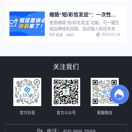
码、设置假量过滤、修改原链接、分组
管理等，满足企业多样化推广需求，并
实现推广短链在线管理，提升工作效
缩链“短/彩信发送”：一次性解决短信营销效率低、成本高、转化效果差
率。
使用缩链“短/彩信发送”功能，可一键生
成品牌域名短链，自动填入短信并发
2023-07-31
送，无需多平台切换，有效提升工作效
阅读：
6807
率。缩链自带一人一链功能，可精准分
析每个用户行为，实现精准营销。缩链
提供完整的数据分析线路，并且对接了
大量优质短信服务商，可有效解决营销
关注我们
短信成本高、被拦截、转化差等问题。
官方抖音
官方公众号
客服微信
电话：400-869-2569