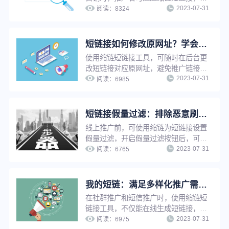
2023-07-31
长链接一键缩短的同时生成对应二维
阅读：
8324
码。修改原链接后，二维码自动更新，
无需重新生成，可避免推广资源浪费，
并提升工作效率。
短链接如何修改原网址？学会这招，让推广更轻松
使用缩链短链接工具，可随时在后台更
改短链接对应原网址，避免推广链接因
2023-07-31
为原链接影响出现打不开等情况。若短
阅读：
6985
链接已被推广使用，只需修改原网址，
短链接指向网址将自动更新，无需重新
生成短链接，省时省力，并节省推广资
短链接假量过滤：排除恶意刷量，让推广数据更真实
源。
线上推广前，可使用缩链为短链接设置
假量过滤，开启假量过滤按钮后，可以
2023-07-31
有效排除恶意点击、机器人刷量等虚假
阅读：
6765
流量的干扰，便于运营人员了解真实推
广数据、优化推广策略。
我的短链：满足多样化推广需求，实现短链接在线管理，方便快捷
在社群推广和短信推广时，使用缩链短
链接工具，不仅能在线生成短链接，还
2023-07-31
能给短链接设置有效期、设置访问密
阅读：
6975