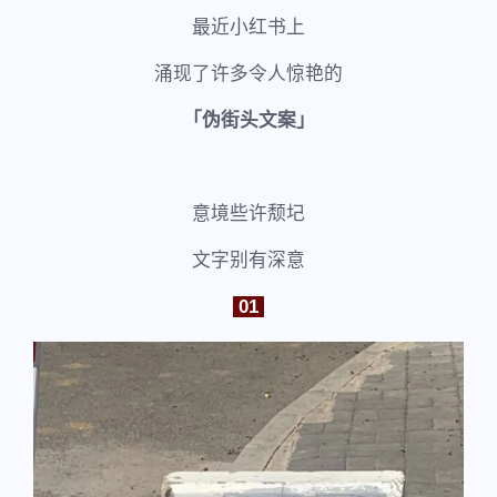
最近小红书上
涌现了许多令人惊艳的
「伪街头文案」
意境些许颓圮
文字别有深意
01