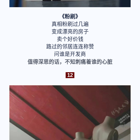
《粉刷》
真相粉刷过几遍
变成漂亮的房子
卖个好价钱
路过的邻居连连称赞
问谁是开发商
值得深思的话，
不知刺痛着谁的心脏
12