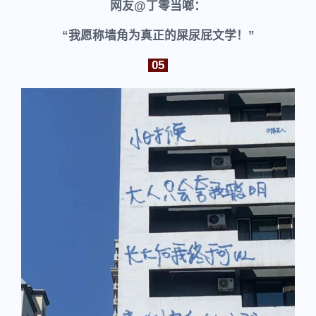
网友@丁零当啷：
“我愿称墙角为真正的屎尿屁文学！”
05