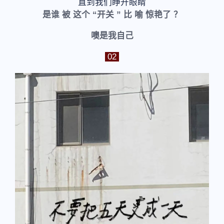
直到我们睁开眼睛
是谁 被 这个 “开关 ” 比 喻 惊艳了 ？
噢是我自己
02