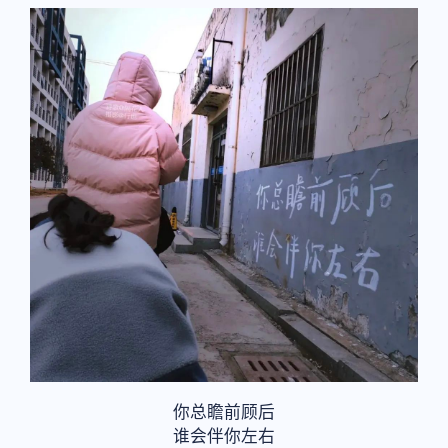
你总瞻前顾后
谁会伴你左右