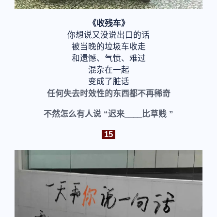
《收残车》
你想说又没说出口的话
被当晚的垃圾车收走
和遗憾、气愤、难过
混杂在一起
变成了脏话
任何失去时效性的东西都不再稀奇
不然怎么有人说 “迟来____比草贱 ”
15