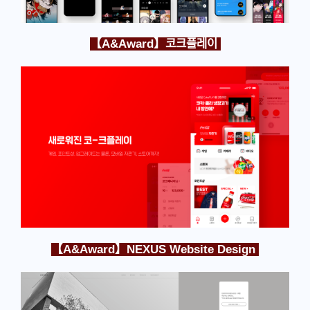
【A&Award】코크플레이
【A&Award】NEXUS Website Design