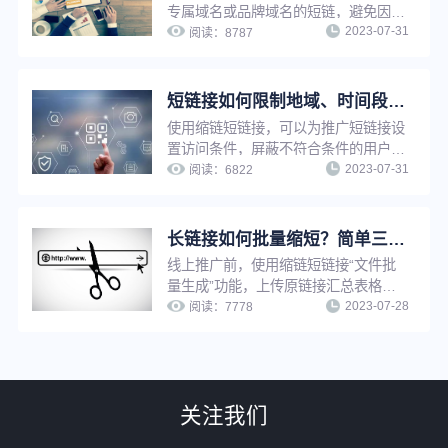
专属域名或品牌域名的短链，避免因他
2023-07-31
人违规受到封禁牵连，大大降低链接打
阅读：
8787
不开、被标红等风险，提升链接点击率
与推广转化率，同时增强链接辨识度与
信任度，强化企业品牌知名度与影响
短链接如何限制地域、时间段访问？简单三步，满足个性化推广需求
力。
使用缩链短链接，可以为推广短链接设
置访问条件，屏蔽不符合条件的用户访
2023-07-31
问，只有符合访问条件的用户才可以访
阅读：
6822
问，满足个性化推广需求，实现精细化
营销。限制访问支持：限制访问时间
段、限制访问地域、限制访问设备、限
长链接如何批量缩短？简单三步，帮你快速提升工作效率！
制访问环境等。
线上推广前，使用缩链短链接“文件批
量生成”功能，上传原链接汇总表格，
2023-07-28
即可将长链接一键批量转换成短链接，
阅读：
7778
无需逐条手动上传生成，省时省力，大
大提升工作效率。
关注我们