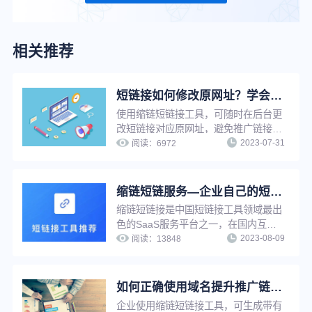
相关推荐
短链接如何修改原网址？学会这招，让推广更轻松
使用缩链短链接工具，可随时在后台更
改短链接对应原网址，避免推广链接因
2023-07-31
为原链接影响出现打不开等情况。若短
阅读：
6972
链接已被推广使用，只需修改原网址，
短链接指向网址将自动更新，无需重新
生成短链接，省时省力，并节省推广资
缩链短链服务—企业自己的短链接系统
源。
缩链短链接是中国短链接工具领域最出
色的SaaS服务平台之一，在国内互联
2023-08-09
网营销工具服务领域占有一席之地，功
阅读：
13848
能强大，系统设计先进，专业运维团队
支持，支持在线多种方式生成短链接，
并提供丰富的链接管理功能与推广服
如何正确使用域名提升推广链接点击率？
务。
企业使用缩链短链接工具，可生成带有