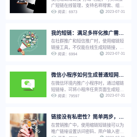
广短链在线管理，支持名称搜索、组别
2023-07-31
查询、编辑组名、删除分组等操作，解
阅读：
6973
决短链接太多太杂难查找等问题，有效
提升工作效率。
我的短链：满足多样化推广需求，实现短链接在线管理，方便快捷
在社群推广和短信推广时，使用缩链短
链接工具，不仅能在线生成短链接，还
2023-07-31
能给短链接设置有效期、设置访问密
阅读：
6994
码、设置假量过滤、修改原链接、分组
管理等，满足企业多样化推广需求，并
实现推广短链在线管理，提升工作效
微信小程序如何生成普通短网址？
率。
在微信环境内推广小程序时，通过缩链
短链接，可将小程序任意页面生成短
2023-07-31
链，用户点击短链接后可快速跳转至小
阅读：
79597
程序，缩链支持对小程序短链设置访问
密码、设置假量过滤、更改源网址等，
满足多种推广需求。
链接没有私密性？简单两步，告别隐私泄露与安全问题
在营销推广中，使用缩链短链接可以为
推广链接设置访问密码，用户输入密码