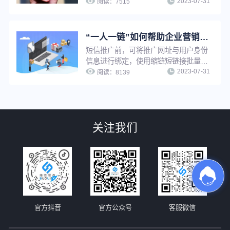
2023-07-31
后方可访问，实现特定内容向特定用户
阅读：
7515
开放，并且保护推广链接私密性，避免
隐私泄露和安全问题。
“一人一链”如何帮助企业营销推广提升转化效果？
短信推广前，可将推广网址与用户身份
信息进行绑定，使用缩链短链接批量生
2023-07-31
成或API生成功能将推广网址生成为一
阅读：
8139
人一短链，即为“一人一链”推广。通过
缩链短链接该功能，推广者可在用户打
开推广链接时及时知晓是哪位用户打开
了推广链接并及时启动转化行为，可有
关注我们
效提升短信推广转化效果。
官方抖音
官方公众号
客服微信