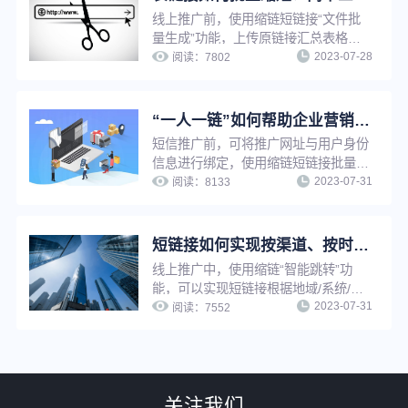
线上推广前，使用缩链短链接“文件批
量生成”功能，上传原链接汇总表格，
2023-07-28
即可将长链接一键批量转换成短链接，
阅读：
7802
无需逐条手动上传生成，省时省力，大
大提升工作效率。
“一人一链”如何帮助企业营销推广提升转化效果？
短信推广前，可将推广网址与用户身份
信息进行绑定，使用缩链短链接批量生
2023-07-31
成或API生成功能将推广网址生成为一
阅读：
8133
人一短链，即为“一人一链”推广。通过
缩链短链接该功能，推广者可在用户打
开推广链接时及时知晓是哪位用户打开
短链接如何实现按渠道、按时间智能跳转？简单三步，搞定精准营销
了推广链接并及时启动转化行为，可有
线上推广中，使用缩链“智能跳转”功
效提升短信推广转化效果。
能，可以实现短链接根据地域/系统/访
2023-07-31
问环境/时间/比例等条件进行判断，打
阅读：
7552
开对应条件的推广链接，不满足条件时
打开原链接，从而提升营销推广精准
性，优化推广效果。
关注我们