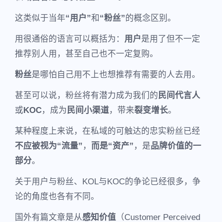
这类似于当年
“用户”
和
“粉丝”
的概念区别。
用很通俗的语言可以概括为：
用户
是用了但不一定
推荐别人用，甚至自己也不一定复购。
粉丝
是哪怕自己用不上也想推荐有需要的人去用。
甚至可以说，粉丝将有潜力成为我们的
民间代言人
或
KOC
，成为
民间小渠道
，带来
裂变增长
。
某种程度上来说，在私域的可触达的忠实粉丝已经
不应被视为“流量”
，
而是
“资产”
，是
品牌价值的一
部分
。
关于用户与粉丝、KOL与KOC的争论已经很多，争
论的角度也各有不同。
国外有篇文章是从
感知价值
（Customer Perceived