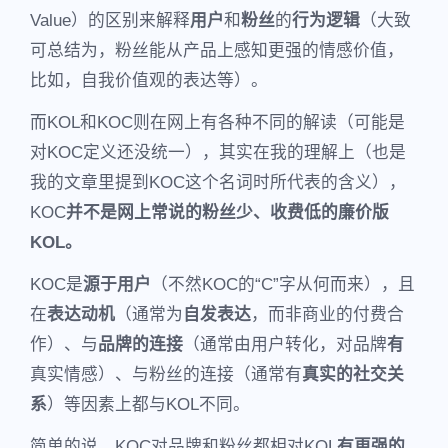
Value）的区别来解释
用户
和
粉丝
的
行为逻辑
（大致
可总结为，粉丝能从产品上感知更强的情感价值，
比如，自我价值观的表达等）。
而KOL和KOC则在网上有各种不同的解读（可能是
对KOC定义还没统一），其实在我的理解上（也是
我的文章里提到KOC这个名词时所代表的含义），
KOC
并不是网上常说的粉丝少、收费低的廉价版
KOL。
KOC是
源于用户
（不然KOC的“C”字从何而来），且
在
表达动机
（通常为
自发表达
，而非商业的付费合
作）、与
品牌的连接
（通常由用户转化，对品牌
有
真实情感）、与粉丝的连接（通常有
真实的社交关
系
）等因素上都与KOL不同。
简单的说，KOC对品牌和粉丝都相对KOL
有更强的