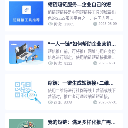
效果。
缩链短链服务—企业自己的短链接系统
缩链短链接是中国短链接工具领域最出
色的SaaS服务平台之一，在国内互联
2023-08-09
网营销工具服务领域占有一席之地，功
阅读：
13865
能强大，系统设计先进，专业运维团队
支持，支持在线多种方式生成短链接，
并提供丰富的链接管理功能与推广服
“一人一链”如何帮助企业营销推广提升转化效果？
务。
短信推广前，可将推广网址与用户身份
信息进行绑定，使用缩链短链接批量生
2023-07-31
成或API生成功能将推广网址生成为一
阅读：
8122
人一短链，即为“一人一链”推广。通过
缩链短链接该功能，推广者可在用户打
开推广链接时及时知晓是哪位用户打开
缩链：一键生成短链接+二维码，支持修改原链接，换链不换码
了推广链接并及时启动转化行为，可有
使用二维码进行社群等线上营销或线下
效提升短信推广转化效果。
营销时，推广者可通过缩链短链接，将
2023-07-31
长链接一键缩短的同时生成对应二维
阅读：
8328
码。修改原链接后，二维码自动更新，
无需重新生成，可避免推广资源浪费，
并提升工作效率。
我的短链：满足多样化推广需求，实现短链接在线管理，方便快捷