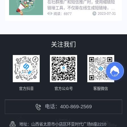
在社群推广和短信推广时，使用缩链短
链接工具，不仅能在线生成短链接，还
2023-07-31
能给短链接设置有效期、设置访问密
阅读：
6977
码、设置假量过滤、修改原链接、分组
管理等，满足企业多样化推广需求，并
实现推广短链在线管理，提升工作效
率。
关注我们
官方抖音
官方公众号
客服微信
电话：400-869-2569
地址：山西省太原市小店区环亚时代广场B座2210