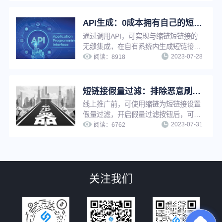
品牌印象、提升品牌知名度。
API生成：0成本拥有自己的短链工具，批量生成更高效！
通过调用API，可实现与缩链短链接的
无缝集成，在自有系统内生成短链接。
2023-07-28
适用于有技术能力且需要生成大量短链
阅读：
8918
接的用户，可大幅提高工作效率，也可
以在自有平台快速搭建短链接服务能
力，提高用户服务水平。
短链接假量过滤：排除恶意刷量，让推广数据更真实
线上推广前，可使用缩链为短链接设置
假量过滤，开启假量过滤按钮后，可以
2023-07-31
有效排除恶意点击、机器人刷量等虚假
阅读：
6762
流量的干扰，便于运营人员了解真实推
广数据、优化推广策略。
关注我们