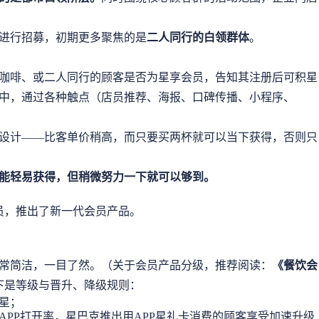
进行招募，初期更多聚焦的是
二人同行的白领群体
。
咖啡、或二人同行的顾客是否为星享会员，告知其注册后可积星
中，通过各种触点（店员推荐、海报、口碑传播、小程序、
的设计——比客单价稍高，而只要买两杯就可以当下获得，否则只
能轻易获得，但稍微努力一下就可以够到。
会员，推出了新一代会员产品。
常简洁，一目了然。（关于会员产品分级，推荐阅读：
《
餐饮会
下是等级与晋升、降级规则：
星；
PP打开率，星巴克推出用APP星礼卡消费的顾客享受加速升级