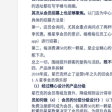
的选址都在写字楼与商圈。
其次从会员招募上也足够聚焦。
以门店为中心
具体的招募方法是：
第一，店员会询问，尤其会重点询问点了两杯
享优惠。推星享会员的意识，植根每位员工心
app）进行招募；
第二，每消费满50元积一颗星，是企业精心
能下次。
总之一切，围绕提升顾客的复购与活跃。
既不
四、产品体系拆解
2018年底，星巴克终止了运营6年之久的旧
1. A 星享会员俱乐部
（1）经过精心设计的产品分级
星巴克的会员等级及晋升、降级规则设计得非
员如何做（4）：会员的分层分级设计
》
）以
免费注册即可成为会员，每消费50元积一颗星
积累的星星数量决定了会员级别。为提升自有A