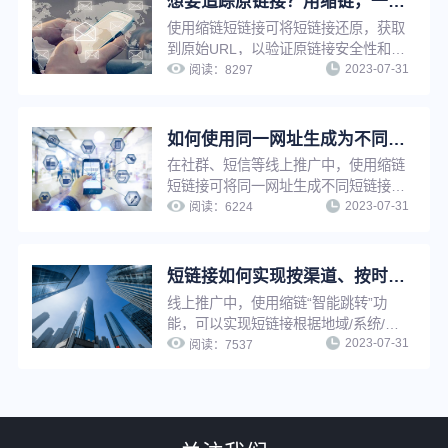
想要追踪原链接？用缩链，一键还原！
使用缩链短链接可将短链接还原，获取
到原始URL，以验证原链接安全性和可
2023-07-31
信度，使用短链接还原功能，还可以快
阅读：
8297
速追溯原网址，节省查找时间，提升工
作效率。
如何使用同一网址生成为不同的短链接功能来提升推广转化效果？
在社群、短信等线上推广中，使用缩链
短链接可将同一网址生成不同短链接，
2023-07-31
用于不同渠道、不同客户群、以及不同
阅读：
6224
时间等的推广，提升推广精细化程度，
进而提升转化效果。
短链接如何实现按渠道、按时间智能跳转？简单三步，搞定精准营销
线上推广中，使用缩链“智能跳转”功
能，可以实现短链接根据地域/系统/访
2023-07-31
问环境/时间/比例等条件进行判断，打
阅读：
7537
开对应条件的推广链接，不满足条件时
打开原链接，从而提升营销推广精准
性，优化推广效果。