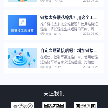
2023-07-31
度低、影响点击率、增加推广成本等问
阅读：
79854
题。缩链支持文件批量生成、API对接
生成等多种生成方式，可帮助企业快速
拥有自己的短链系统，提升工作效率。
链接太多眼花缭乱？用这个工具，一键快速查找
推广链接太多太杂难管理？使用缩链短
链接，将长链接生成短链的同时，可以
2023-08-02
为短链接进行命名，通过名称搜索，推
阅读：
6835
广者可快速定位到每一条短链，并实现
推广链接在线管理，提升工作效率。
自定义短链接后缀：增加链接辨识度与可信度，提升推广转化
在短信、社群等渠道推广时，使用缩链
短链接可以自定义短链后缀，比如使用
2023-07-28
品牌域名做后缀，既能增加链接辨识度
阅读：
7542
与可信度，提升链接点击率，还能强化
品牌印象、提升品牌知名度。
关注我们