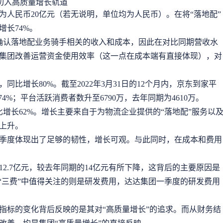
切入高质量增长轨道
收为人民币20亿元（若无说明，单位均为人民币）。在将“落地配”
长74%。
再确认落地配业务骑手相关的收入和成本，因此在对比同期营收水
集团改善运营资金使用效率（这一点在成本端有直接体现），对
同比增长80%。截至2022年3月31日的12个月内，京东到家平
4%；平台活跃消费者数升至6790万，去年同期为4610万。
增长62%。增长主要来自于为物流企业提供的“落地配”服务以
上升。
团一季度体现出了足够的韧性，增长可观。与此同时，在成本和费用
2.7亿元，较去年同期的14亿元有所下降，这背后的主要原因是
“三费”中值得关注的则是研发费用，达达集团一季度的研发费用
。
指标的变化背后反映的是其对“高质量增长”的追求。而从财务结