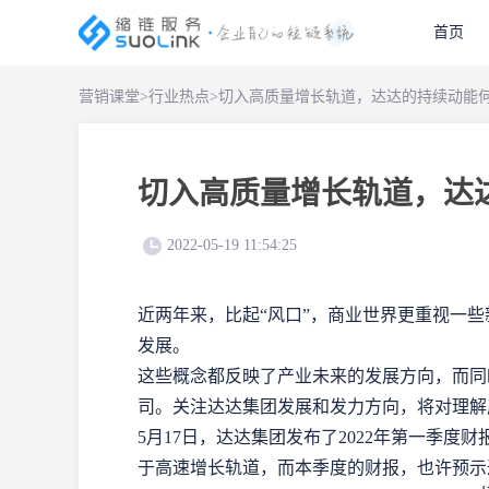
首页
营销课堂
>
行业热点
>
切入高质量增长轨道，达达的持续动能
切入高质量增长轨道，达
2022-05-19 11:54:25
近两年来，比起“风口”，商业世界更重视一
发展。
这些概念都反映了产业未来的发展方向，而同
司。关注达达集团发展和发力方向，将对理解
5月17日，达达集团发布了2022年第一季
于高速增长轨道，而本季度的财报，也许预示