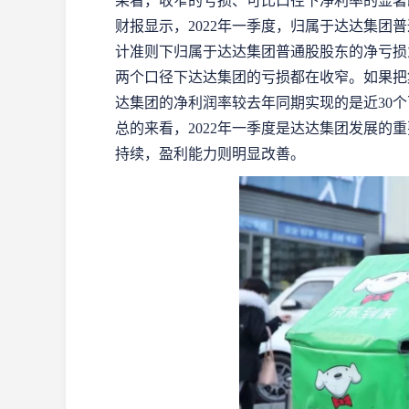
果看，收窄的亏损、可比口径下净利率的显著
财报显示，2022年一季度，归属于达达集团普
计准则下归属于达达集团普通股股东的净亏损为4.
两个口径下达达集团的亏损都在收窄。如果把
达集团的净利润率较去年同期实现的是近30
总的来看，2022年一季度是达达集团发展的
持续，盈利能力则明显改善。