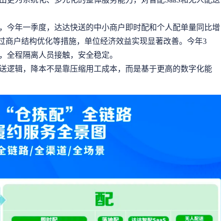
，今年一季度，达达快送的中小商户即时配和个人配单量同比增
通过商户结构优化等措施，单位经济效益实现显著改善。今年3
，全程隔离人员接触，安全稳定。
送逻辑，降本不是靠压缩用工成本，而是基于更高的数字化能