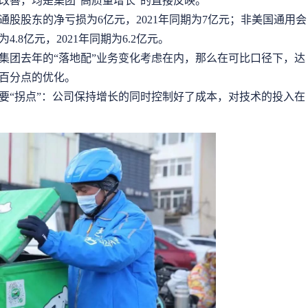
改善，均是集团“高质量增长”的直接反映。
通股股东的净亏损为6亿元，2021年同期为7亿元；非美国通用会
8亿元，2021年同期为6.2亿元。
集团去年的“落地配”业务变化考虑在内，那么在可比口径下，达
个百分点的优化。
重要“拐点”：公司保持增长的同时控制好了成本，对技术的投入在