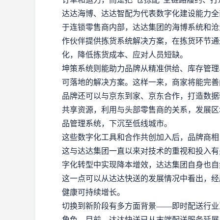
达达海博、达达智配为代表数字化建设能力全
于连锁零售商内部，达达集团的海博系统和沧
作伙伴提供拣货系统解决方案，在拣货环节通过
化，降低拣货成本、应对人员短缺。
坤策系统则能助力品牌从精准供给、库存管理
可落地的解决方案。这样一来，商家将能完善
品牌还可以与京东到家、京东合作，打造数据
共享资源，利用与头部零售商的关系，发展区
品管理系统，下沉至低线城市。
这些数字化工具和合作共创加入后，品牌商相
这与达达集团一直以来对技术的重视和投入有
字化转型中实现降本增效，达达集团自身也自
这一点可以从达达快送的发展情况中看出，经
健康可持续增长。
切换到新阶段有多方面背景——即时配送行业
角色。目前，达达快送已从末端配送服务延展