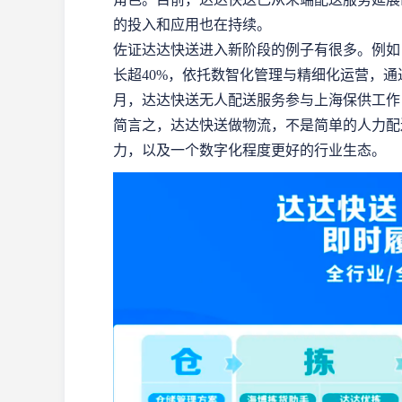
的投入和应用也在持续。
佐证达达快送进入新阶段的例子有很多。例如
长超40%，依托数智化管理与精细化运营，
月，达达快送无人配送服务参与上海保供工作
简言之，达达快送做物流，不是简单的人力配
力，以及一个数字化程度更好的行业生态。