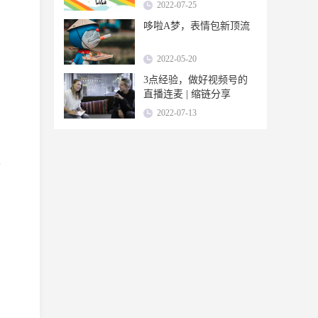
2022-07-25
哆啦A梦，表情包新顶流
2022-05-20
3点经验，做好视频号的
直播连麦 | 缩链分享
2022-07-13
及