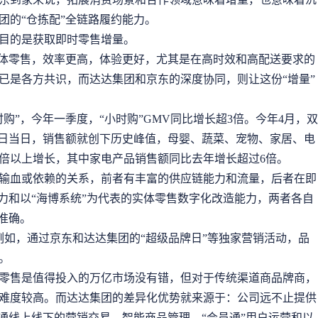
团的“仓拣配”全链路履约能力。
目的是获取即时零售增量。
实体零售，效率更高，体验更好，尤其是在高时效和高配送要求的
已是各方共识，而达达集团和京东的深度协同，则让这份“增量”
购”，今年一季度，“小时购”GMV同比增长超3倍。今年4月，双
月15日当日，销售额就创下历史峰值，母婴、蔬菜、宠物、家居、电
倍以上增长，其中家电产品销售额同比去年增长超过6倍。
输血或依赖的关系，前者有丰富的供应链能力和流量，后者在即
力和以“海博系统”为代表的实体零售数字化改造能力，两者各自
准确。
例如，通过京东和达达集团的“超级品牌日”等独家营销活动，品
。
零售是值得投入的万亿市场没有错，但对于传统渠道商品牌商，
难度较高。而达达集团的差异化优势就来源于：公司远不止提供
通线上线下的营销交易、智能商品管理、“会员通”用户运营和以