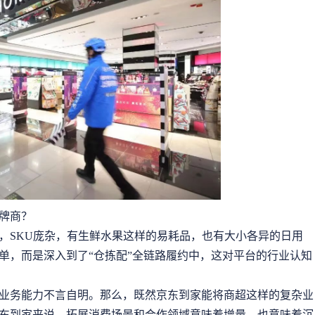
牌商？
，SKU庞杂，有生鲜水果这样的易耗品，也有大小各异的日用
单，而是深入到了“仓拣配”全链路履约中，这对平台的行业认知
业务能力不言自明。那么，既然京东到家能将商超这样的复杂业
东到家来说，拓展消费场景和合作领域意味着增量，也意味着沉