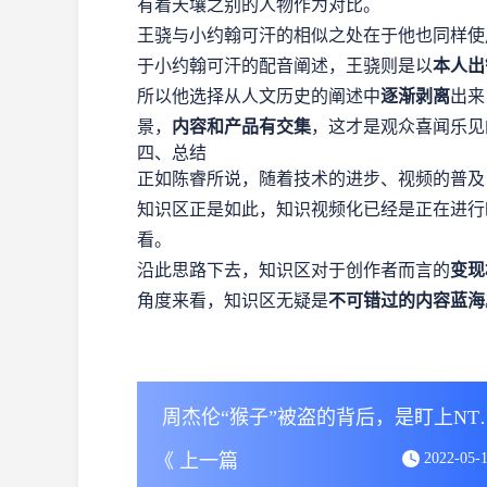
有着天壤之别的人物作为对比。
王骁与小约翰可汗的相似之处在于他也同样使
于小约翰可汗的配音阐述，王骁则是以
本人出
所以他选择从人文历史的阐述中
逐渐剥离
出来
景，
内容和产品有交集
，这才是观众喜闻乐见
四、总结
正如陈睿所说，随着技术的进步、视频的普及
知识区正是如此，知识视频化已经是正在进行
看。
沿此思路下去，知识区对于创作者而言的
变现
角度来看，知识区无疑是
不可错过的内容蓝海
周杰伦“猴子”被盗
《 上一篇
2022-05-