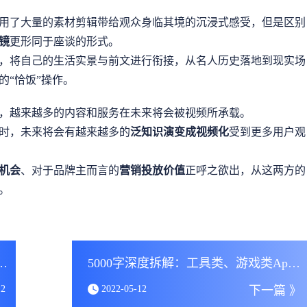
用了大量的素材剪辑带给观众身临其境的沉浸式感受，但是区别
镜
更形同于座谈的形式。
，将自己的生活实景与前文进行衔接，从名人历史落地到现实场
的“恰饭”操作。
，越来越多的内容和服务在未来将会被视频所承载。
时，未来将会有越来越多的
泛知识演变成视频化
受到更多用户观
机会
、对于品牌主而言的
营销投放价值
正呼之欲出，从这两方的
。
的背后，是盯上NTF的名人和黑客
5000字深度拆解：工具类、游戏类App的商业化增长实践
12
2022-05-12
下一篇 》