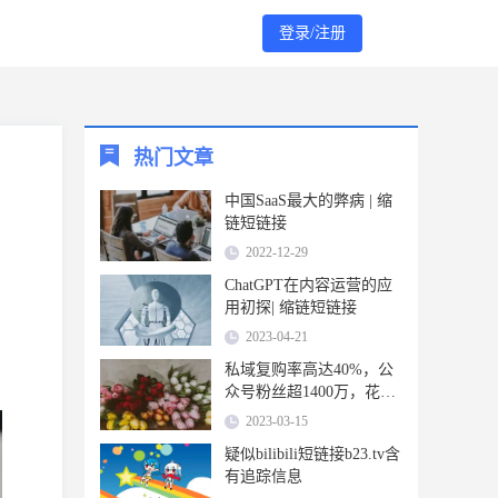
登录/注册
热门文章
中国SaaS最大的弊病 | 缩
链短链接
2022-12-29
ChatGPT在内容运营的应
用初探| 缩链短链接
2023-04-21
私域复购率高达40%，公
众号粉丝超1400万，花加
如何布局私域？ | 缩链短
2023-03-15
链接
疑似bilibili短链接b23.tv含
有追踪信息