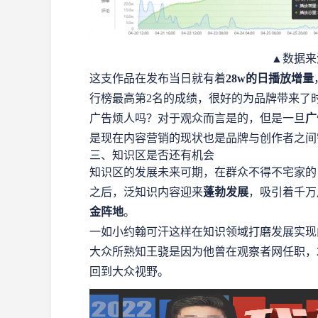
▲数据来
这支作品在发布当日就有着
28w的日播放增量
行榜最高第2名的成绩，很好的为品牌带来了
广告烦人吗？对于观众而言是的，但是一旦
广
是现在内容营销的现状也是品牌与创作者之间
三、知识区是否还有机会
知识区的发展未来可期，在群众不得不宅家的
之后，泛知识内容迎来
蓬勃发展
，吸引着千万
金阵地
。
一如小约翰可汗这样在知识领域打磨发展实现内容
大众所熟知王骁是因为他曾在观察者网任职，20
回到大众视野。