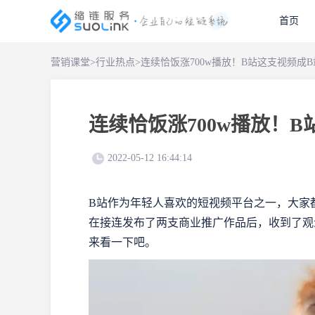
首页
营销课堂
>
行业热点
>
连续恰饭涨700w播放！B站这支视频成
连续恰饭涨700w播放！
2022-05-12 16:44:14
B站作为年轻人喜欢的短视频平台之一，大家
在接连发布了两支商业推广作品后，收到了观众
来看一下吧。