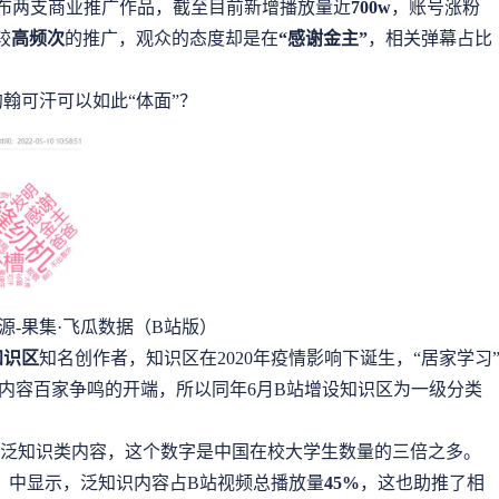
连发布两支商业推广作品，截至目前新增播放量近
700w
，账号涨粉
较
高频次
的推广，观众的态度却是在
“感谢金主”
，相关弹幕占比
翰可汗可以如此“体面”？
源-果集·飞瓜数据（B站版）
知识区
知名创作者，知识区在2020年疫情影响下诞生，“居家学习
内容百家争鸣的开端，所以同年6月B站增设知识区为一级分类
略泛知识类内容，这个数字是中国在校大学生数量的三倍之多。
告》中显示，泛知识内容占B站视频总播放量
45%
，这也助推了相