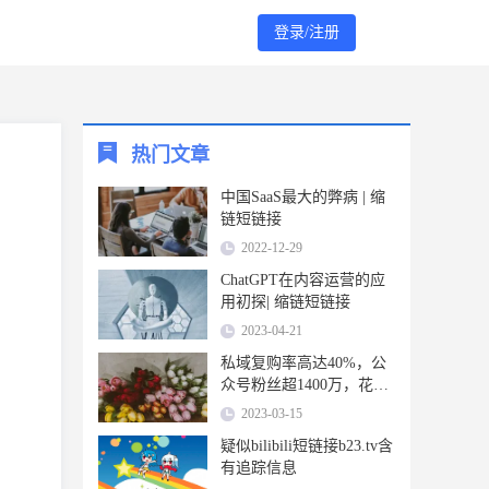
登录/注册
热门文章
中国SaaS最大的弊病 | 缩
链短链接
2022-12-29
ChatGPT在内容运营的应
用初探| 缩链短链接
2023-04-21
私域复购率高达40%，公
众号粉丝超1400万，花加
如何布局私域？ | 缩链短
2023-03-15
链接
疑似bilibili短链接b23.tv含
有追踪信息