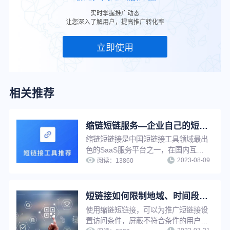
实时掌握推广动态
让您深入了解用户，提高推广转化率
立即使用
相关推荐
缩链短链服务—企业自己的短链接系统
缩链短链接是中国短链接工具领域最出
色的SaaS服务平台之一，在国内互联
2023-08-09
网营销工具服务领域占有一席之地，功
阅读：
13860
能强大，系统设计先进，专业运维团队
支持，支持在线多种方式生成短链接，
并提供丰富的链接管理功能与推广服
短链接如何限制地域、时间段访问？简单三步，满足个性化推广需求
务。
使用缩链短链接，可以为推广短链接设
置访问条件，屏蔽不符合条件的用户访