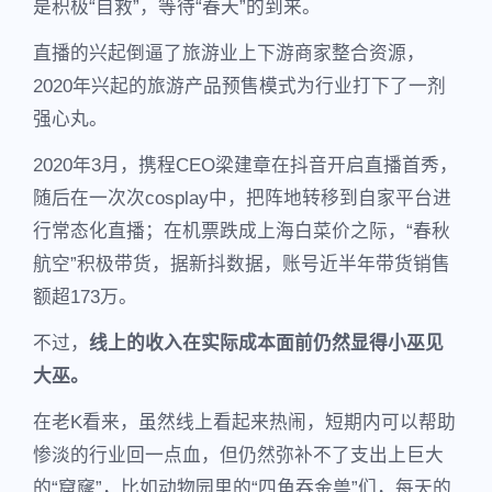
是积极“自救”，等待“春天”的到来。
直播的兴起倒逼了旅游业上下游商家整合资源，
2020年兴起的旅游产品预售模式为行业打下了一剂
强心丸。
2020年3月，携程CEO梁建章在抖音开启直播首秀，
随后在一次次cosplay中，把阵地转移到自家平台进
行常态化直播；在机票跌成上海白菜价之际，“春秋
航空”积极带货，据新抖数据，账号近半年带货销售
额超173万。
不过，
线上的收入在实际成本面前仍然显得小巫见
大巫。
在老K看来，虽然线上看起来热闹，短期内可以帮助
惨淡的行业回一点血，但仍然弥补不了支出上巨大
的“窟窿”，比如动物园里的“四角吞金兽”们，每天的