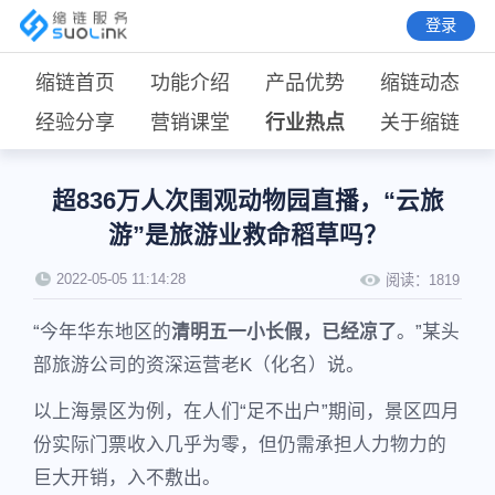
登录
缩链首页
功能介绍
产品优势
缩链动态
经验分享
营销课堂
行业热点
关于缩链
超836万人次围观动物园直播，“云旅
游”是旅游业救命稻草吗？
2022-05-05 11:14:28
阅读：
1819
“今年华东地区的
清明五一小长假，已经凉了
。”某头
部旅游公司的资深运营老K（化名）说。
以上海景区为例，在人们“足不出户”期间，景区四月
份实际门票收入几乎为零，但仍需承担人力物力的
巨大开销，入不敷出。