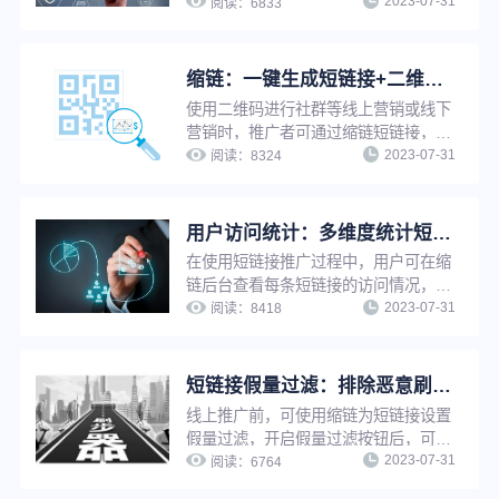
2023-07-31
问，只有符合访问条件的用户才可以访
阅读：
6833
问，满足个性化推广需求，实现精细化
营销。限制访问支持：限制访问时间
段、限制访问地域、限制访问设备、限
缩链：一键生成短链接+二维码，支持修改原链接，换链不换码
制访问环境等。
使用二维码进行社群等线上营销或线下
营销时，推广者可通过缩链短链接，将
2023-07-31
长链接一键缩短的同时生成对应二维
阅读：
8324
码。修改原链接后，二维码自动更新，
无需重新生成，可避免推广资源浪费，
并提升工作效率。
用户访问统计：多维度统计短链接访问情况，把控推广效果
在使用短链接推广过程中，用户可在缩
链后台查看每条短链接的访问情况，包
2023-07-31
括访问趋势、访问地域、访问环境、访
阅读：
8418
问系统等数据，有效把控不同维度上的
推广效果，灵活调整推广重心及策略，
优化转化效果。
短链接假量过滤：排除恶意刷量，让推广数据更真实
线上推广前，可使用缩链为短链接设置
假量过滤，开启假量过滤按钮后，可以
2023-07-31
有效排除恶意点击、机器人刷量等虚假
阅读：
6764
流量的干扰，便于运营人员了解真实推