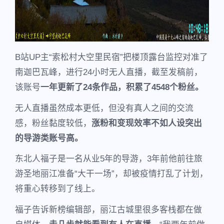
B站UP主“索松村大空里民宿”把楼顶露台监控对准了
南迦巴瓦峰，进行24小时无人直播，截至发稿前，
该账号
一年更新了24条作品，积累了4548个粉丝。
无人直播虽然成本更低，但没有真人之间的交流
感，粉丝黏度较低，
涨粉和变现效率不如人设突出
的导游类账号高。
东北人福子是一名从业5年的导游，3年前他前往旅
游圣地丽江准备“大干一场”，却被疫情打乱了计划，
将重心转移到了线上。
福子告诉新榜编辑部，丽江古城里很多客栈都在做