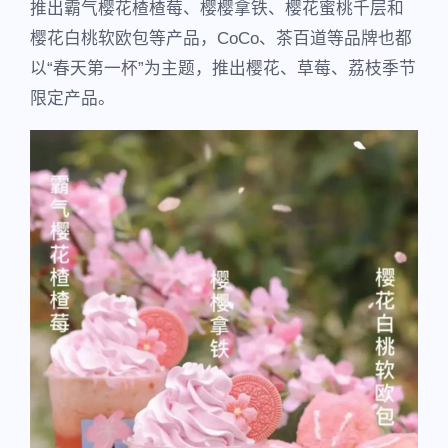
推出霸气樱花楂楂莓、樱樱拿铁、樱花蜜桃千层和
樱花白桃软欧包等产品，CoCo、茶百道等品牌也都
以“春天第一杯”为主题，推出樱花、草莓、荔枝季节
限定产品。