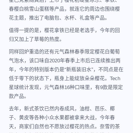
星巴克紧随其后，上市了樱花初绽星冰乐、拿铁、
春樱白桃雪山蛋糕等产品，就连它的周边也围绕樱
花主题，推出了电脑包、水杯、礼盒等产品。
值得一提的是，樱花拿铁已经是老选手，今年的回
归又加上了草莓的热度。
同样回炉重造的还有元气森林春季限定樱花白葡萄
气泡水，该口味自2020年春季上市后已连续推出两
年，今年的特别版本仍是“新瓶装旧水”，不同点是在
低于零下的状态下，瓶身上能绽放朵朵樱花。Tech
星球统计发现，元气森林16种口味里，有9款是限定
款产品。
去年，新式茶饮已然内卷成风，油柑、芭乐、椰
子、黄皮等各种小众水果都被拿来大战，今年春
天，商家们自然也不愿放过樱花的热点。奈雪的茶