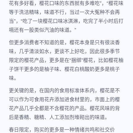
花有多好看，樱花口味的东西就有多难吃”，“樱花味
等于洗洁精味，味道不行，当过一次大冤种不会再
当”，“吃了一块樱花口味冰淇淋，吃完了半小时后打
嗝还有一股类似汽油的味道。”
但更多消费者不知道的是，樱花本身是只有很淡香
味，几乎清淡如水，更谈不上好吃，因此很多季节
限定的樱花产品，更多是在“捆绑”樱花，比如樱花柚
子饼干更多的是柚子味、樱花白桃酸奶更多是桃子
味。
更关键的是，在国内的食用标准体系内，樱花是不
可以作为可食用花卉添加进食材里的，市面上的樱
花产品几乎全都是不含樱花的产品。樱花风味的背
后是香精、糖精、人工添加剂堆砌出的味道。
春日限定，购买的更多是一种情绪共鸣和社交价