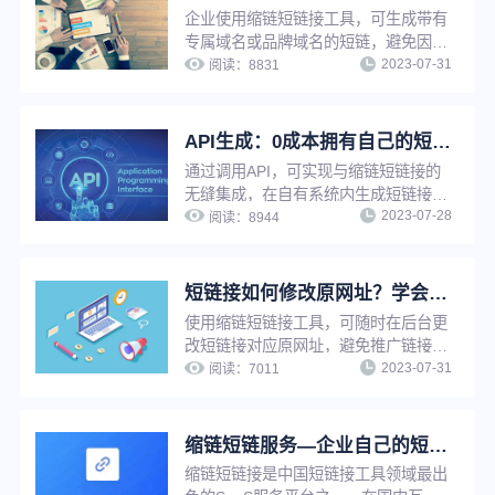
企业使用缩链短链接工具，可生成带有
专属域名或品牌域名的短链，避免因他
2023-07-31
人违规受到封禁牵连，大大降低链接打
阅读：
8831
不开、被标红等风险，提升链接点击率
与推广转化率，同时增强链接辨识度与
信任度，强化企业品牌知名度与影响
API生成：0成本拥有自己的短链工具，批量生成更高效！
力。
通过调用API，可实现与缩链短链接的
无缝集成，在自有系统内生成短链接。
2023-07-28
适用于有技术能力且需要生成大量短链
阅读：
8944
接的用户，可大幅提高工作效率，也可
以在自有平台快速搭建短链接服务能
力，提高用户服务水平。
短链接如何修改原网址？学会这招，让推广更轻松
使用缩链短链接工具，可随时在后台更
改短链接对应原网址，避免推广链接因
2023-07-31
为原链接影响出现打不开等情况。若短
阅读：
7011
链接已被推广使用，只需修改原网址，
短链接指向网址将自动更新，无需重新
生成短链接，省时省力，并节省推广资
缩链短链服务—企业自己的短链接系统
源。
缩链短链接是中国短链接工具领域最出