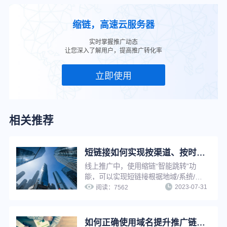
缩链，高速云服务器
实时掌握推广动态
让您深入了解用户，提高推广转化率
立即使用
相关推荐
短链接如何实现按渠道、按时间智能跳转？简单三步，搞定精准营销
线上推广中，使用缩链“智能跳转”功
能，可以实现短链接根据地域/系统/访
2023-07-31
问环境/时间/比例等条件进行判断，打
阅读：
7562
开对应条件的推广链接，不满足条件时
打开原链接，从而提升营销推广精准
性，优化推广效果。
如何正确使用域名提升推广链接点击率？