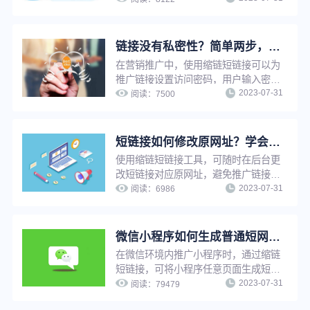
人一短链，即为“一人一链”推广。通过
缩链短链接该功能，推广者可在用户打
开推广链接时及时知晓是哪位用户打开
链接没有私密性？简单两步，告别隐私泄露与安全问题
了推广链接并及时启动转化行为，可有
在营销推广中，使用缩链短链接可以为
效提升短信推广转化效果。
推广链接设置访问密码，用户输入密码
2023-07-31
后方可访问，实现特定内容向特定用户
阅读：
7500
开放，并且保护推广链接私密性，避免
隐私泄露和安全问题。
短链接如何修改原网址？学会这招，让推广更轻松
使用缩链短链接工具，可随时在后台更
改短链接对应原网址，避免推广链接因
2023-07-31
为原链接影响出现打不开等情况。若短
阅读：
6986
链接已被推广使用，只需修改原网址，
短链接指向网址将自动更新，无需重新
生成短链接，省时省力，并节省推广资
微信小程序如何生成普通短网址？
源。
在微信环境内推广小程序时，通过缩链
短链接，可将小程序任意页面生成短
2023-07-31
链，用户点击短链接后可快速跳转至小
阅读：
79479
程序，缩链支持对小程序短链设置访问