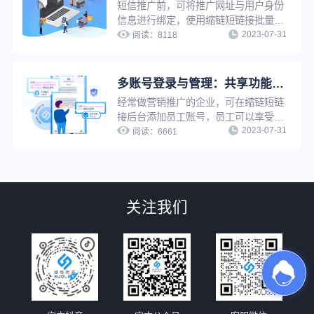
短信推广前，可将推广网址与用户身份
信息进行绑定，使用缩链短链接批量生
2023-07-31
成或API生成功能将推广网址生成为一
阅读：
8118
人一短链，即为“一人一链”推广。通过
缩链短链接该功能，推广者可在用户打
开推广链接时及时知晓是哪位用户打开
多账号登录与管理：共享功能与数据，提升企业工作效率
了推广链接并及时启动转化行为，可有
经常做营销推广的企业，可在缩链短链
效提升短信推广转化效果。
接后台添加员工账号，员工可以享受管
2023-07-31
理员同等权限，使用管理员所有功能去
阅读：
6661
生成短链进行推广，并且成员之间可以
互相查看短链数据情况，方便企业管理
推广短链，提升工作效率。
关注我们