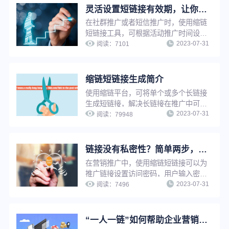
灵活设置短链接有效期，让你的推广页面永久可见或到期不可见
在社群推广或者短信推广时，使用缩链
短链接工具，可根据活动推广时间设置
2023-07-31
短链接有效期为一段有限时间，以减少
阅读：
7101
不必要的用户咨询，也可以设置有效期
为永久，避免因为有效期问题影响推广
效果。
缩链短链接生成简介
使用缩链平台，可将单个或多个长链接
生成短链接，解决长链接在推广中可信
2023-07-31
度低、影响点击率、增加推广成本等问
阅读：
79948
题。缩链支持文件批量生成、API对接
生成等多种生成方式，可帮助企业快速
拥有自己的短链系统，提升工作效率。
链接没有私密性？简单两步，告别隐私泄露与安全问题
在营销推广中，使用缩链短链接可以为
推广链接设置访问密码，用户输入密码
2023-07-31
后方可访问，实现特定内容向特定用户
阅读：
7496
开放，并且保护推广链接私密性，避免
隐私泄露和安全问题。
“一人一链”如何帮助企业营销推广提升转化效果？