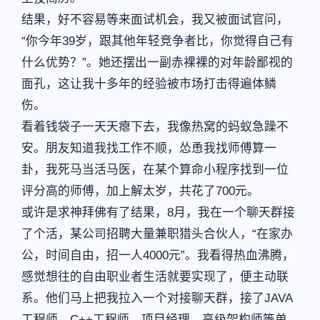
结果，好不容易等来面试机会，我又被面试官问，
“你今年39岁，跟其他年轻竞争者比，你觉得自己有
什么优势？”。她还摆出一副赤裸裸的对年龄鄙视的
面孔，这让我十多年的经验被市场打击得遍体鳞
伤。
看着钱袋子一天天瘪下去，我像热窝的蚂蚁急躁不
安。朋友知道我找工作不顺，怂恿我找师傅算一
卦，我死马当活马医，在某个算命小程序找到一位
评分高的师傅，加上解太岁，共花了700元。
或许是求神拜佛有了结果，8月，我在一个聊天群接
了个活，某公司招聘大量兼职猎头合伙人，“在家办
公，时间自由，招一人4000元”。我看得热血沸腾，
感觉想往的自由职业者生活就要实现了，便主动联
系。他们马上把我拉入一个对接聊天群，接了JAVA
工程师、C++工程师、项目经理、高级架构师等单