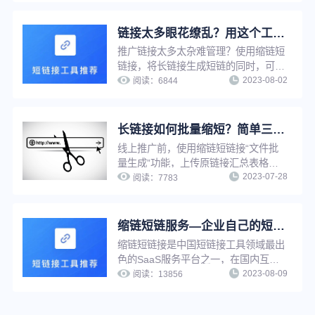
与推广转化率，同时增强链接辨识度与
信任度，强化企业品牌知名度与影响
链接太多眼花缭乱？用这个工具，一键快速查找
力。
推广链接太多太杂难管理？使用缩链短
链接，将长链接生成短链的同时，可以
2023-08-02
为短链接进行命名，通过名称搜索，推
阅读：
6844
广者可快速定位到每一条短链，并实现
推广链接在线管理，提升工作效率。
长链接如何批量缩短？简单三步，帮你快速提升工作效率！
线上推广前，使用缩链短链接“文件批
量生成”功能，上传原链接汇总表格，
2023-07-28
即可将长链接一键批量转换成短链接，
阅读：
7783
无需逐条手动上传生成，省时省力，大
大提升工作效率。
缩链短链服务—企业自己的短链接系统
缩链短链接是中国短链接工具领域最出
色的SaaS服务平台之一，在国内互联
2023-08-09
网营销工具服务领域占有一席之地，功
阅读：
13856
能强大，系统设计先进，专业运维团队
支持，支持在线多种方式生成短链接，