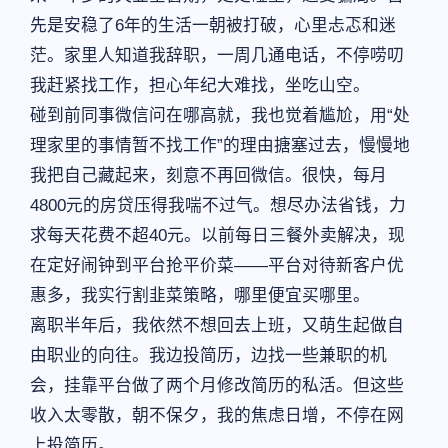
先是安稳了6年的生活一朝被打破，心里忐忑和迷
茫。家里人知道我辞职，一周几通电话，不停唠叨
我赶紧找工作，担心年纪大难找，坐吃山空。
碰到前同事微信问在哪高就，我也觉着尴尬，用“处
理家里的事情暂不找工作”的理由搪塞过去，慢慢地
我把自己藏起来，刻意不再回微信。很快，每月
4800元的房贷压得我喘不过气。想尽办法省钱，力
求每天花费不超40元。以前每日三餐外卖解决，现
在定好闹钟到平台抢平价菜——平台对待新客户优
惠多，我实行割韭菜策略，哪里便宜买哪里。
离职半年后，我依然不想回去上班，又萌生起做自
由职业的向往。我边投简历，边找一些兼职的机
会，挂靠平台做了两个月修改简历的私活。但这些
收入太零散，朝不保夕，我的焦虑日增，不停在网
上投简历。