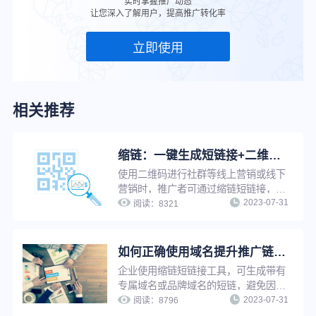
实时掌握推广动态
让您深入了解用户，提高推广转化率
立即使用
相关推荐
缩链：一键生成短链接+二维码，支持修改原链接，换链不换码
使用二维码进行社群等线上营销或线下
营销时，推广者可通过缩链短链接，将
2023-07-31
长链接一键缩短的同时生成对应二维
阅读：
8321
码。修改原链接后，二维码自动更新，
无需重新生成，可避免推广资源浪费，
并提升工作效率。
如何正确使用域名提升推广链接点击率？
企业使用缩链短链接工具，可生成带有
专属域名或品牌域名的短链，避免因他
2023-07-31
人违规受到封禁牵连，大大降低链接打
阅读：
8796
不开、被标红等风险，提升链接点击率