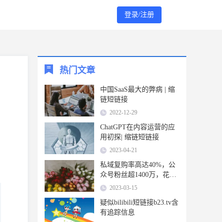
登录/注册
热门文章
中国SaaS最大的弊病 | 缩
链短链接
2022-12-29
ChatGPT在内容运营的应
用初探| 缩链短链接
2023-04-21
私域复购率高达40%，公
众号粉丝超1400万，花加
如何布局私域？ | 缩链短
2023-03-15
链接
疑似bilibili短链接b23.tv含
有追踪信息