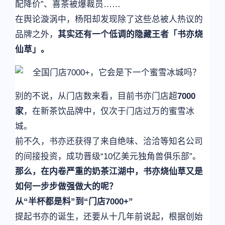
配降价”、喜茶被爆裁员……
在舆论漩涡中，杨阳却发现除了这些总被人热议的
品牌之外，
其实还有一个低调的隐藏王者「书亦烧
仙草」。
别的不说，从门店数来看，目前书亦门店超
7000
家
，在新茶饮品牌中，仅次于门店过万的蜜雪冰
城。
前不久，书亦还获得了来自绝味、洽洽等知名公司
的间接投资，成功晋级“10亿美元独角兽俱乐部”。
那么，在内卷严重的奶茶江湖中，书亦烧仙草又是
如何一步步做强做大的呢？
从“半杯都是料”到“门店7000+”
提起书亦的诞生，还要从十几年前说起，根据创始