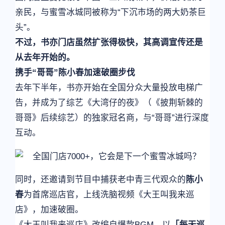
亲民，与蜜雪冰城同被称为“下沉市场的两大奶茶巨
头”。
不过，书亦门店虽然扩张得极快，其高调宣传还是
从去年开始的。
携手“哥哥”陈小春加速破圈步伐
去年下半年，书亦开始在全国分众大量投放电梯广
告，并成为了综艺《大湾仔的夜》（《披荆斩棘的
哥哥》后续综艺）的独家冠名商，与“哥哥”进行深度
互动。
同时，还邀请到节目中捕获老中青三代观众的
陈小
春
为首席巡店官，上线洗脑视频《大王叫我来巡
店》，加速破圈。
《大王叫我来巡店》改编自爆款BGM，以
「每天巡