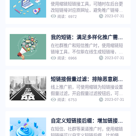
使用缩链短链接工具，可随时在后台更
改短链接对应原网址，避免推广链接因
2023-07-31
为原链接影响出现打不开等情况。若短
阅读：
6972
链接已被推广使用，只需修改原网址，
短链接指向网址将自动更新，无需重新
生成短链接，省时省力，并节省推广资
我的短链：满足多样化推广需求，实现短链接在线管理，方便快捷
源。
在社群推广和短信推广时，使用缩链短
链接工具，不仅能在线生成短链接，还
2023-07-31
能给短链接设置有效期、设置访问密
阅读：
6966
码、设置假量过滤、修改原链接、分组
管理等，满足企业多样化推广需求，并
实现推广短链在线管理，提升工作效
短链接假量过滤：排除恶意刷量，让推广数据更真实
率。
线上推广前，可使用缩链为短链接设置
假量过滤，开启假量过滤按钮后，可以
2023-07-31
有效排除恶意点击、机器人刷量等虚假
阅读：
6753
流量的干扰，便于运营人员了解真实推
广数据、优化推广策略。
自定义短链接后缀：增加链接辨识度与可信度，提升推广转化
在短信、社群等渠道推广时，使用缩链
短链接可以自定义短链后缀，比如使用