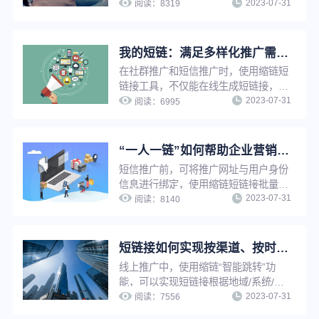
2023-07-31
信度，使用短链接还原功能，还可以快
阅读：
8319
速追溯原网址，节省查找时间，提升工
作效率。
我的短链：满足多样化推广需求，实现短链接在线管理，方便快捷
在社群推广和短信推广时，使用缩链短
链接工具，不仅能在线生成短链接，还
2023-07-31
能给短链接设置有效期、设置访问密
阅读：
6995
码、设置假量过滤、修改原链接、分组
管理等，满足企业多样化推广需求，并
实现推广短链在线管理，提升工作效
“一人一链”如何帮助企业营销推广提升转化效果？
率。
短信推广前，可将推广网址与用户身份
信息进行绑定，使用缩链短链接批量生
2023-07-31
成或API生成功能将推广网址生成为一
阅读：
8140
人一短链，即为“一人一链”推广。通过
缩链短链接该功能，推广者可在用户打
开推广链接时及时知晓是哪位用户打开
短链接如何实现按渠道、按时间智能跳转？简单三步，搞定精准营销
了推广链接并及时启动转化行为，可有
线上推广中，使用缩链“智能跳转”功
效提升短信推广转化效果。
能，可以实现短链接根据地域/系统/访
2023-07-31
问环境/时间/比例等条件进行判断，打
阅读：
7556
开对应条件的推广链接，不满足条件时