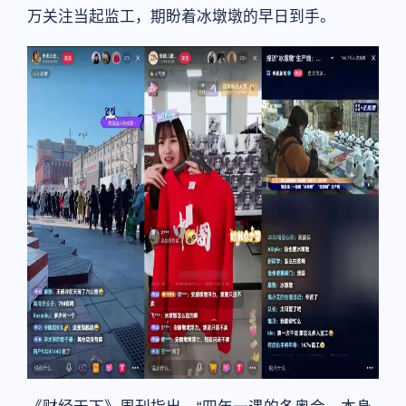
万关注当起监工，期盼着冰墩墩的早日到手。