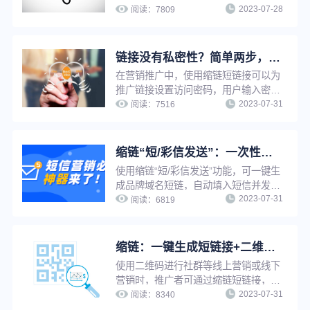
2023-07-28
即可将长链接一键批量转换成短链接，
阅读：
7809
无需逐条手动上传生成，省时省力，大
大提升工作效率。
链接没有私密性？简单两步，告别隐私泄露与安全问题
在营销推广中，使用缩链短链接可以为
推广链接设置访问密码，用户输入密码
2023-07-31
后方可访问，实现特定内容向特定用户
阅读：
7516
开放，并且保护推广链接私密性，避免
隐私泄露和安全问题。
缩链“短/彩信发送”：一次性解决短信营销效率低、成本高、转化效果差
使用缩链“短/彩信发送”功能，可一键生
成品牌域名短链，自动填入短信并发
2023-07-31
送，无需多平台切换，有效提升工作效
阅读：
6819
率。缩链自带一人一链功能，可精准分
析每个用户行为，实现精准营销。缩链
提供完整的数据分析线路，并且对接了
缩链：一键生成短链接+二维码，支持修改原链接，换链不换码
大量优质短信服务商，可有效解决营销
使用二维码进行社群等线上营销或线下
短信成本高、被拦截、转化差等问题。
营销时，推广者可通过缩链短链接，将
2023-07-31
长链接一键缩短的同时生成对应二维
阅读：
8340
码。修改原链接后，二维码自动更新，