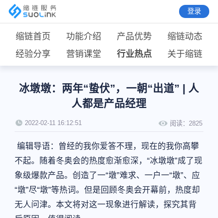
登录
缩链首页
功能介绍
产品优势
缩链动态
经验分享
营销课堂
行业热点
关于缩链
冰墩墩：两年“蛰伏”，一朝“出道” | 人
人都是产品经理
2022-02-11 16:12:51
阅读：
2825
编辑导语：曾经的我你爱答不理，现在的我你高攀
不起。随着冬奥会的热度愈渐愈深，“冰墩墩”成了现
象级爆款产品。创造了一“墩”难求、一户一“墩”、应
“墩”尽“墩”等热词。但是回顾冬奥会开幕前，热度却
无人问津。本文将对这一现象进行解读，探究其背