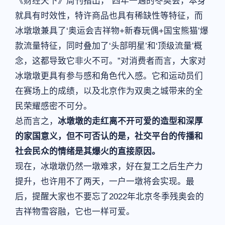
《财经天下》周刊指出，“四年一遇的冬奥会，本身
就具有时效性，特许商品也具有稀缺性等特征，而
冰墩墩兼具了‘奥运会吉祥物+新春玩偶+国宝熊猫’爆
款流量特征，同时叠加了‘头部明星’和‘顶级流量’概
念，这都导致它非火不可。”对消费者而言，大家对
冰墩墩更具有参与感和角色代入感。它和运动员们
在赛场上的成绩，以及北京作为双奥之城带来的全
民荣耀感密不可分。
总而言之，
冰墩墩的走红离不开可爱的造型和深厚
的家国意义，但不可否认的是，社交平台的传播和
社会民众的情绪是其爆火的直接原因。
现在，冰墩墩仍然一墩难求，好在复工之后生产力
提升，也许用不了两天，一户一墩将会实现。最
后，提醒大家也不要忘了2022年北京冬季残奥会的
吉祥物雪容融，它也一样可爱。