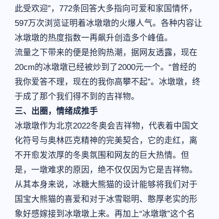
此受欢迎”，772条回答大多指向可爱和家国情怀，
597万次浏览证明着冰墩墩的火爆人气。各种内容让
冰墩墩的热度指数一再飙升创造多个峰值。
流量之下带来的便是抢购热潮，据网友透露，现在
20cm的冰墩墩已经被炒到了2000元一个。“曾经的
我你爱答不理，现在的我你高攀不起”。冰墩墩，终
于成了那个我们得不到的吉祥物。
三、出圈，情绪成推手
冰墩墩作为北京2022冬奥会吉祥物，代表着中国文
化符号与奥林匹克精神的完美契合，它的走红，离
不开愈发浓厚的冬奥氛围和网友的巨大热情。但
是，一墩难求的原因，绝不仅仅因为它是吉祥物。
从其本身来说，冰糖大熊猫的设计能够将我们对于
国宝大熊猫的喜爱和对于冰雪聪明、憨厚老实的形
象好感嫁接到冰墩墩上来。再加上“冰墩墩”这个名