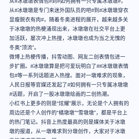
从#冰墩墩表情包#到#如何拥有一只专属冰墩墩#，
从#冰墩墩是专门来迷外国队员的吧#到#冰墩墩穿衣
显瘦脱衣有肉#，随着冬奥进程的展开，越来越多关
于冰墩墩的热梗涌现出来，冰墩墩在社交平台上更
加活跃，屡次冲上热搜，冰墩墩也成为当之无愧的
冬奥“顶流”。
微博上热梗传播，抖雪动图、网友二创表情包进一
步扩圈。#冰墩墩算是把可爱玩明白了##冰墩墩表情
包#等一系列话题进入热搜。面对一墩难求的现象，
人民日报等官媒还发起了#如何拥有一只专属冰墩墩
#话题，开启了一股冰墩墩绘画的二创热潮。
小红书上更多的则是“炫耀”展示，无论是个人拥有的
周边还是个人创作的“橘墩墩”“雪墩墩”，都是平台上
的热门笔记。抖音上热度最高的则是媒体关于冰墩
墩的报道，从一墩难求到分墩创作，大家对于冰墩