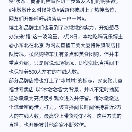
罄”状态。商品的稀缺性进一步激发人们的购买欲，
#冰墩墩什么时候补货#话题也被刷上了热搜高位，
网友们开始呼吁#请落实一户一墩#。
博主和品牌主们也看到了冰墩墩的实力，开始想尽
办法来“蹭”这一波流量。2月8日，本地吃喝玩乐博主
@小东北在北京 为网友直播工美大厦特许旗舰店排
队情况，虽然购物车里有景点和美食团购，但并未
重点介绍，只是解说现场状况，即使如此直播间里
也保持着500人左右的在线人数。
部分品牌店播也打上了“冰墩墩”的标志。@安踏儿童
福世专卖店 以“冰墩墩墙”为背景，并以不定时抽奖
送冰墩墩为亮点吸引观众进入并停留。借冰墩墩这
个流量密码借力打力，该直播间长时间保持着近2万
人的在线人数，最高登上带货榜第4名。这种方式的
直播，也开始被其他商家不断效仿。