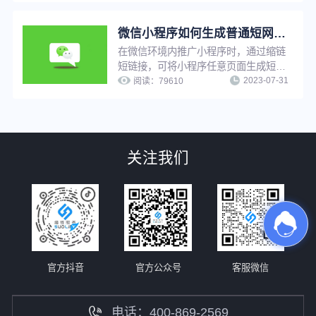
无需重新生成，可避免推广资源浪费，
并提升工作效率。
微信小程序如何生成普通短网址？
在微信环境内推广小程序时，通过缩链
短链接，可将小程序任意页面生成短
2023-07-31
链，用户点击短链接后可快速跳转至小
阅读：
79610
程序，缩链支持对小程序短链设置访问
密码、设置假量过滤、更改源网址等，
满足多种推广需求。
关注我们
官方抖音
官方公众号
客服微信
电话：400-869-2569