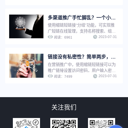
速追溯原网址，节省查找时间，提升工
作效率。
多渠道推广手忙脚乱？一个小工具助你提升工作效率！
使用缩链短链接“分组”功能，可实现推
广短链在线管理，支持名称搜索、组别
2023-07-31
查询、编辑组名、删除分组等操作，解
阅读：
6961
决短链接太多太杂难查找等问题，有效
提升工作效率。
链接没有私密性？简单两步，告别隐私泄露与安全问题
在营销推广中，使用缩链短链接可以为
推广链接设置访问密码，用户输入密码
2023-07-31
后方可访问，实现特定内容向特定用户
阅读：
7499
开放，并且保护推广链接私密性，避免
隐私泄露和安全问题。
关注我们