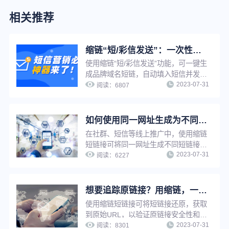
相关推荐
缩链“短/彩信发送”：一次性解决短信营销效率低、成本高、转化效果差
使用缩链“短/彩信发送”功能，可一键生
成品牌域名短链，自动填入短信并发
2023-07-31
送，无需多平台切换，有效提升工作效
阅读：
6807
率。缩链自带一人一链功能，可精准分
析每个用户行为，实现精准营销。缩链
提供完整的数据分析线路，并且对接了
如何使用同一网址生成为不同的短链接功能来提升推广转化效果？
大量优质短信服务商，可有效解决营销
在社群、短信等线上推广中，使用缩链
短信成本高、被拦截、转化差等问题。
短链接可将同一网址生成不同短链接，
2023-07-31
用于不同渠道、不同客户群、以及不同
阅读：
6227
时间等的推广，提升推广精细化程度，
进而提升转化效果。
想要追踪原链接？用缩链，一键还原！
使用缩链短链接可将短链接还原，获取
到原始URL，以验证原链接安全性和可
2023-07-31
信度，使用短链接还原功能，还可以快
阅读：
8301