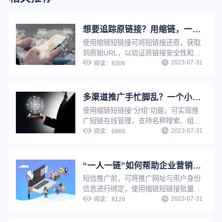
想要追踪原链接？用缩链，一键还原！
使用缩链短链接可将短链接还原，获取
到原始URL，以验证原链接安全性和可
2023-07-31
信度，使用短链接还原功能，还可以快
阅读：
8306
速追溯原网址，节省查找时间，提升工
作效率。
多渠道推广手忙脚乱？一个小工具助你提升工作效率！
使用缩链短链接“分组”功能，可实现推
广短链在线管理，支持名称搜索、组别
2023-07-31
查询、编辑组名、删除分组等操作，解
阅读：
6966
决短链接太多太杂难查找等问题，有效
提升工作效率。
“一人一链”如何帮助企业营销推广提升转化效果？
短信推广前，可将推广网址与用户身份
信息进行绑定，使用缩链短链接批量生
2023-07-31
成或API生成功能将推广网址生成为一
阅读：
8126
人一短链，即为“一人一链”推广。通过
缩链短链接该功能，推广者可在用户打