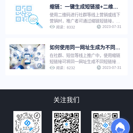
开推广链接时及时知晓是哪位用户打开
缩链：一键生成短链接+二维码，支持修改原链接，换链不换码
了推广链接并及时启动转化行为，可有
使用二维码进行社群等线上营销或线下
效提升短信推广转化效果。
营销时，推广者可通过缩链短链接，将
2023-07-31
长链接一键缩短的同时生成对应二维
阅读：
8332
码。修改原链接后，二维码自动更新，
无需重新生成，可避免推广资源浪费，
并提升工作效率。
如何使用同一网址生成为不同的短链接功能来提升推广转化效果？
在社群、短信等线上推广中，使用缩链
短链接可将同一网址生成不同短链接，
2023-07-31
用于不同渠道、不同客户群、以及不同
阅读：
6232
时间等的推广，提升推广精细化程度，
进而提升转化效果。
关注我们