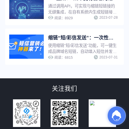
通过调用API，可实现与缩链短链接的
无缝集成，在自有系统内生成短链接。
2023-07-28
适用于有技术能力且需要生成大量短链
阅读：
8929
接的用户，可大幅提高工作效率，也可
以在自有平台快速搭建短链接服务能
力，提高用户服务水平。
缩链“短/彩信发送”：一次性解决短信营销效率低、成本高、转化效果差
使用缩链“短/彩信发送”功能，可一键生
成品牌域名短链，自动填入短信并发
2023-07-31
送，无需多平台切换，有效提升工作效
阅读：
6815
率。缩链自带一人一链功能，可精准分
析每个用户行为，实现精准营销。缩链
提供完整的数据分析线路，并且对接了
大量优质短信服务商，可有效解决营销
关注我们
短信成本高、被拦截、转化差等问题。